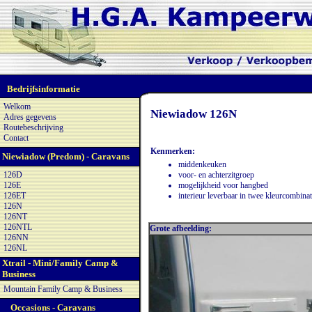
Bedrijfsinformatie
Welkom
Niewiadow 126N
Adres gegevens
Routebeschrijving
Contact
Kenmerken:
Niewiadow (Predom) - Caravans
middenkeuken
126D
voor- en achterzitgroep
126E
mogelijkheid voor hangbed
126ET
interieur leverbaar in twee kleurcombinat
126N
126NT
126NTL
Grote afbeelding:
126NN
126NL
Xtrail - Mini/Family Camp &
Business
Mountain Family Camp & Business
Occasions - Caravans