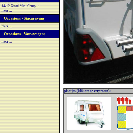
14-12 Xtrail Mini Camp ...
meer ...
Occasions - Stacaravans
meer ...
Occasions - Vouwwagens
meer ...
plaatjes (klik om te vergroten):