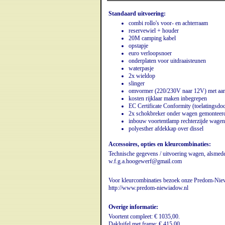
Standaard uitvoering:
combi rollo's voor- en achterraam
reservewiel + houder
20M camping kabel
opstapje
euro verloopsnoer
onderplaten voor uitdraaisteunen
waterpasje
2x wieldop
slinger
omvormer (220/230V naar 12V) met aard
kosten rijklaar maken inbegrepen
EC Certificate Conformity (toelatingsd
2x schokbreker onder wagen gemonteer
inbouw voortentlamp rechterzijde wagen
polyesther afdekkap over dissel
Accessoires, opties en kleurcombinaties:
Technische gegevens / uitvoering wagen, alsmede 
w.f.g.a.hoogewerf@gmail.com
Voor kleurcombinaties bezoek onze Predom-Niew
http://www.predom-niewiadow.nl
Overige informatie:
Voortent compleet: € 1035,00.
Dakluifel met frame: € 415,00.