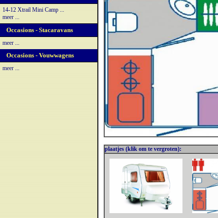
14-12 Xtrail Mini Camp ...
meer ...
Occasions - Stacaravans
meer ...
Occasions - Vouwwagens
meer ...
plaatjes (klik om te vergroten):