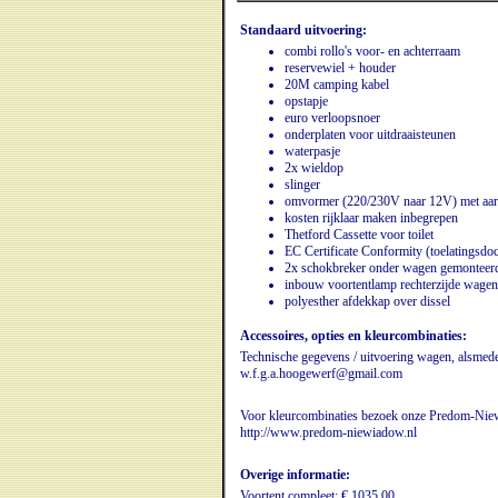
Standaard uitvoering:
combi rollo's voor- en achterraam
reservewiel + houder
20M camping kabel
opstapje
euro verloopsnoer
onderplaten voor uitdraaisteunen
waterpasje
2x wieldop
slinger
omvormer (220/230V naar 12V) met aard
kosten rijklaar maken inbegrepen
Thetford Cassette voor toilet
EC Certificate Conformity (toelatingsd
2x schokbreker onder wagen gemonteer
inbouw voortentlamp rechterzijde wagen
polyesther afdekkap over dissel
Accessoires, opties en kleurcombinaties:
Technische gegevens / uitvoering wagen, alsmede 
w.f.g.a.hoogewerf@gmail.com
Voor kleurcombinaties bezoek onze Predom-Niew
http://www.predom-niewiadow.nl
Overige informatie:
Voortent compleet: € 1035,00.