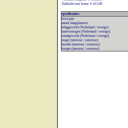
Dakluifel met frame: € 415,00.
specificaties:
bouwjaar:
aantal slaapplaatsen:
lediggewicht (Nederland / overige):
laadvermogen (Nederland / overige):
totaalgewicht (Nederland / overige):
lengte (interieur / exterieur):
breedte (interieur / exterieur):
hoogte (interieur / exterieur):