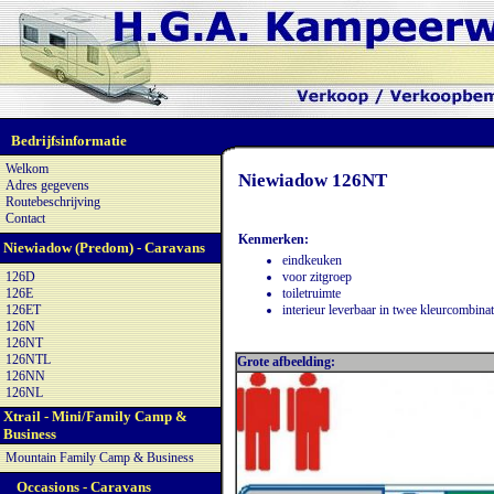
Bedrijfsinformatie
Welkom
Niewiadow 126NT
Adres gegevens
Routebeschrijving
Contact
Kenmerken:
Niewiadow (Predom) - Caravans
eindkeuken
126D
voor zitgroep
126E
toiletruimte
126ET
interieur leverbaar in twee kleurcombinat
126N
126NT
126NTL
Grote afbeelding:
126NN
126NL
Xtrail - Mini/Family Camp &
Business
Mountain Family Camp & Business
Occasions - Caravans